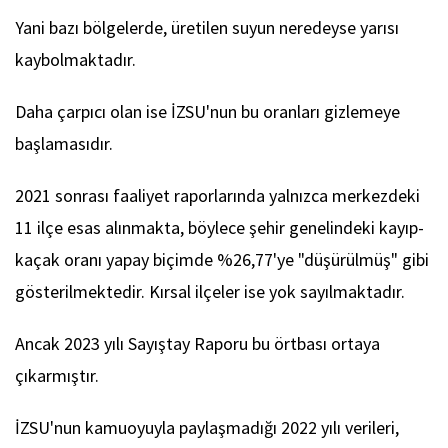
Yani bazı bölgelerde, üretilen suyun neredeyse yarısı
kaybolmaktadır.
Daha çarpıcı olan ise İZSU'nun bu oranları gizlemeye
başlamasıdır.
2021 sonrası faaliyet raporlarında yalnızca merkezdeki
11 ilçe esas alınmakta, böylece şehir genelindeki kayıp-
kaçak oranı yapay biçimde %26,77'ye "düşürülmüş" gibi
gösterilmektedir. Kırsal ilçeler ise yok sayılmaktadır.
Ancak 2023 yılı Sayıştay Raporu bu örtbası ortaya
çıkarmıştır.
İZSU'nun kamuoyuyla paylaşmadığı 2022 yılı verileri,