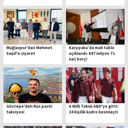
Muğlaspor'dan Mehmet
Karşıyaka’da mali tablo
Sepil'e ziyaret
açıklandı: 647 milyon TL
net borç!
Göztepe'den Rus pasör
A Milli Takım ABD'ye gitti:
takviyesi
24 kişilik kadro kesinleşti