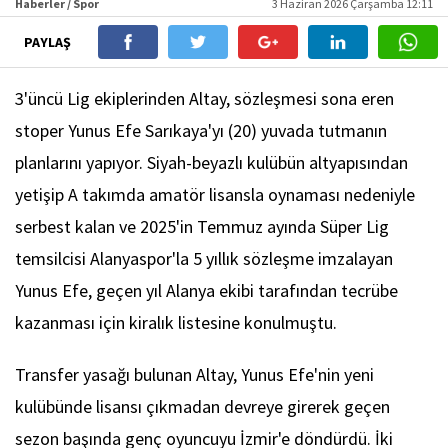
Haberler / Spor
3 Haziran 2026 Çarşamba 12:11
PAYLAŞ
3'üncü Lig ekiplerinden Altay, sözleşmesi sona eren
stoper Yunus Efe Sarıkaya'yı (20) yuvada tutmanın
planlarını yapıyor. Siyah-beyazlı kulübün altyapısından
yetişip A takımda amatör lisansla oynaması nedeniyle
serbest kalan ve 2025'in Temmuz ayında Süper Lig
temsilcisi Alanyaspor'la 5 yıllık sözleşme imzalayan
Yunus Efe, geçen yıl Alanya ekibi tarafından tecrübe
kazanması için kiralık listesine konulmuştu.
Transfer yasağı bulunan Altay, Yunus Efe'nin yeni
kulübünde lisansı çıkmadan devreye girerek geçen
sezon başında genç oyuncuyu İzmir'e döndürdü. İki