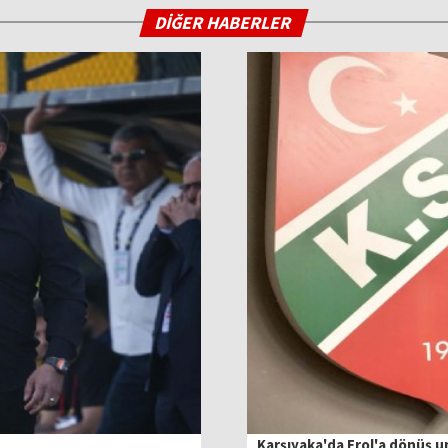
DİĞER HABERLER
Karşıyaka'da Erol'a dönüş 