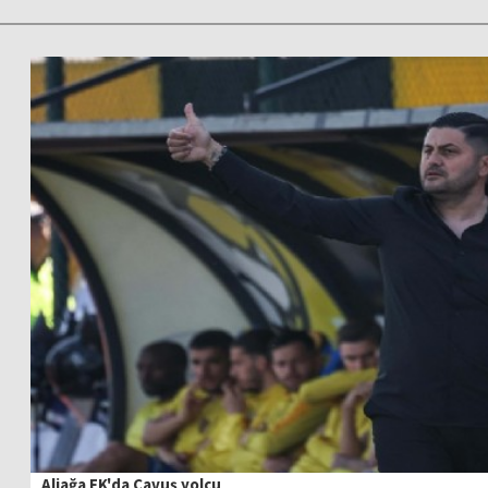
Aliağa FK'da Çavuş yolcu