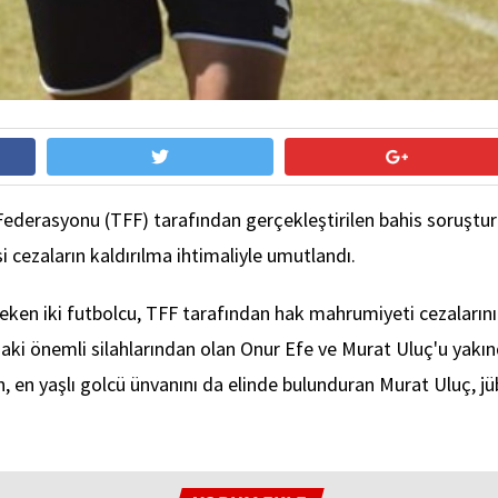
 Federasyonu (TFF) tarafından gerçekleştirilen bahis soruşt
 cezaların kaldırılma ihtimaliyle umutlandı.
eken iki futbolcu, TFF tarafından hak mahrumiyeti cezaları
daki önemli silahlarından olan Onur Efe ve Murat Uluç'u yakınd
an, en yaşlı golcü ünvanını da elinde bulunduran Murat Uluç, j