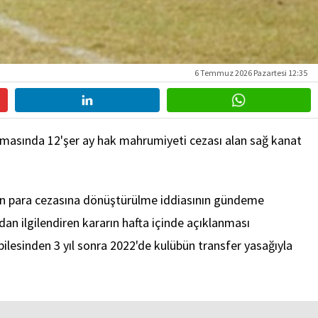
6 Temmuz 2026 Pazartesi 12:35
urmasında 12'şer ay hak mahrumiyeti cezası alan sağ kanat
nın para cezasına dönüştürülme iddiasının gündeme
an ilgilendiren kararın hafta içinde açıklanması
übilesinden 3 yıl sonra 2022'de kulübün transfer yasağıyla