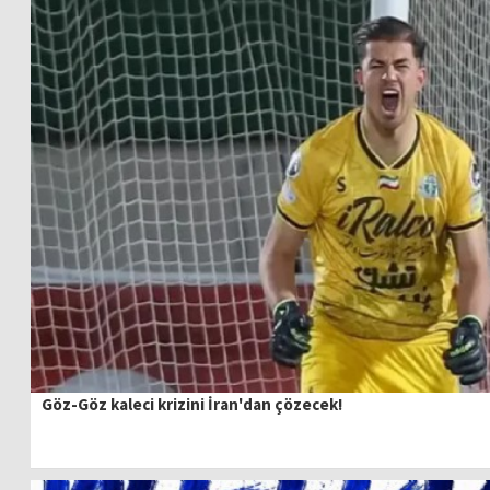
Göz-Göz kaleci krizini İran'dan çözecek!