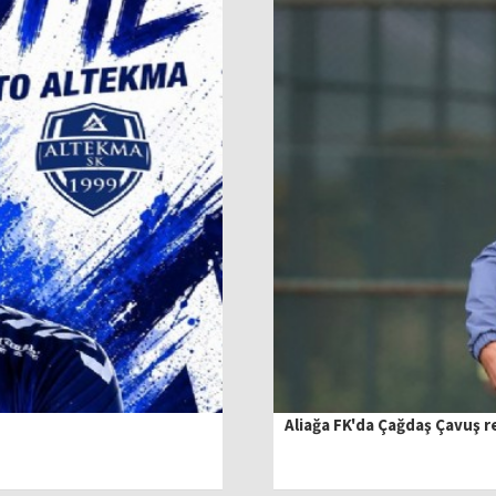
Aliağa FK'da Çağdaş Çavuş r