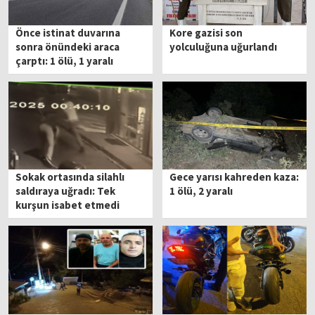
Önce istinat duvarına
Kore gazisi son
sonra önündeki araca
yolculuğuna uğurlandı
çarptı: 1 ölü, 1 yaralı
Sokak ortasında silahlı
Gece yarısı kahreden kaza:
saldıraya uğradı: Tek
1 ölü, 2 yaralı
kurşun isabet etmedi