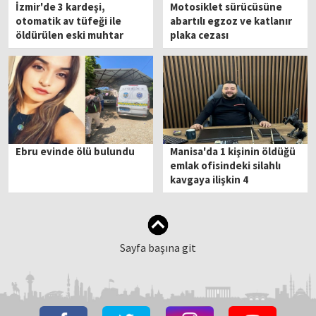
İzmir'de 3 kardeşi,
Motosiklet sürücüsüne
otomatik av tüfeği ile
abartılı egzoz ve katlanır
öldürülen eski muhtar
plaka cezası
tutuklandı
Ebru evinde ölü bulundu
Manisa'da 1 kişinin öldüğü
emlak ofisindeki silahlı
kavgaya ilişkin 4
tutuklama
Sayfa başına git