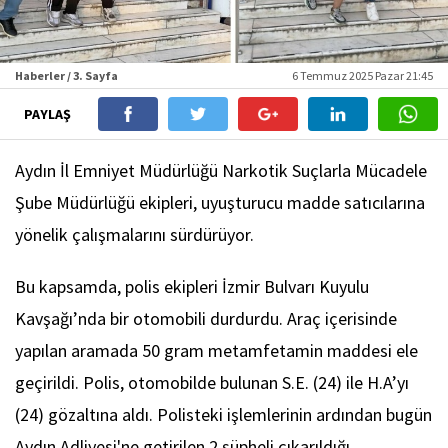
Haberler / 3. Sayfa
6 Temmuz 2025 Pazar 21:45
PAYLAŞ
Aydın İl Emniyet Müdürlüğü Narkotik Suçlarla Mücadele
Şube Müdürlüğü ekipleri, uyuşturucu madde satıcılarına
yönelik çalışmalarını sürdürüyor.
Bu kapsamda, polis ekipleri İzmir Bulvarı Kuyulu
Kavşağı’nda bir otomobili durdurdu. Araç içerisinde
yapılan aramada 50 gram metamfetamin maddesi ele
geçirildi. Polis, otomobilde bulunan S.E. (24) ile H.A’yı
(24) gözaltına aldı. Polisteki işlemlerinin ardından bugün
Aydın Adliyesi'ne getirilen 2 şüpheli çıkarıldığı