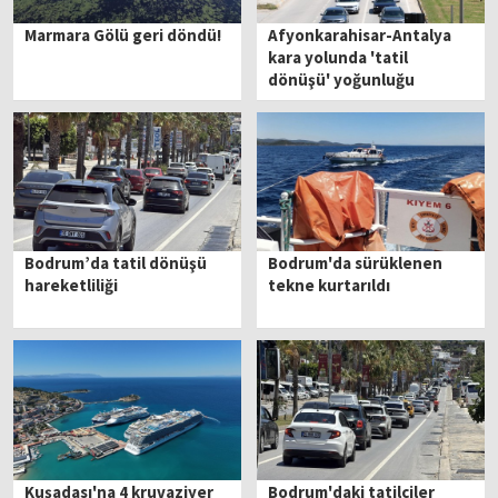
Marmara Gölü geri döndü!
Afyonkarahisar-Antalya
kara yolunda 'tatil
dönüşü' yoğunluğu
Bodrum’da tatil dönüşü
Bodrum'da sürüklenen
hareketliliği
tekne kurtarıldı
Kuşadası'na 4 kruvaziyer
Bodrum'daki tatilciler