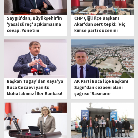
Saygılı'dan, Büyükşehir'in
CHP Çiğli İlçe Başkanı
'yasal süreç' açıklamasına
Akar'dan sert tepki: 'Hiç
cevap: Yönetim
kimse parti düzenini
beceriksizliğinden başka
bozamaz'
bir şey değil
Başkan Tugay’dan Kaya’ya
AK Parti Buca İlçe Başkanı
Buca Cezaevi yanıtı:
Sağır'dan cezaevi alanı
Muhatabımız İller Bankası!
çağrısı: 'Basmane
Çukuru'na dönmesin'