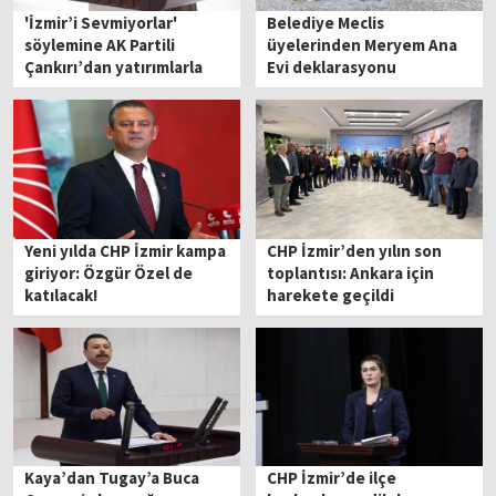
'İzmir’i Sevmiyorlar'
Belediye Meclis
söylemine AK Partili
üyelerinden Meryem Ana
Çankırı’dan yatırımlarla
Evi deklarasyonu
yanıt:: Hiç mi yüzünüz
kızarmıyor?
Yeni yılda CHP İzmir kampa
CHP İzmir’den yılın son
giriyor: Özgür Özel de
toplantısı: Ankara için
katılacak!
harekete geçildi
Kaya’dan Tugay’a Buca
CHP İzmir’de ilçe