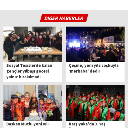
DİĞER HABERLER
Sosyal Tesislerde kalan
Çeşme, yeni yıla coşkuyla
gençler yılbaşı gecesi
‘merhaba’ dedi!
yalnız bırakılmadı
Başkan Mutlu yeni yılı
Karşıyaka’da 3. Yaş