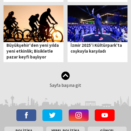
Büyükşehir’den yeni yılda
İzmir 2025’i Kültürpark’ta
yeni etkinlik; Bisikletle
coşkuyla karşıladı
pazar keyfi başlıyor
Sayfa başına git
POLİTİKA
YEREL POLİTİKA
GÜNCEL