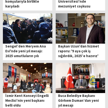
komşularıyla birlikte
Üniversitesi’nde
karşıladı
mezuniyet coşkusu
Sengel’den Meryem Ana
Başkan Uzun'dan hizmet
Evi'nde yeni yıl mesajı:
raporu: '9 aya çok iş
2025 umutluların yılı
sığdırdık, 2025’e hazırız'
olacak
İzmir Kent Konseyi Engelli
Buca Belediye Başkanı
Meclisi’nin yeni başkanı
Görkem Duman’dan yeni
belli oldu
yıl mesajı