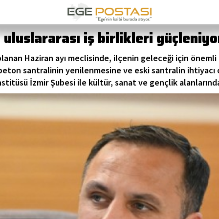
luslararası iş birlikleri güçleniyo
an Haziran ayı meclisinde, ilçenin geleceği için önemli ka
 beton santralinin yenilenmesine ve eski santralin ihtiyac
tüsü İzmir Şubesi ile kültür, sanat ve gençlik alanlarında or