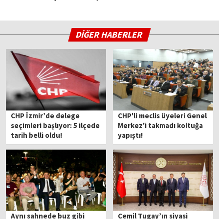
DİĞER HABERLER
CHP İzmir’de delege
CHP'li meclis üyeleri Genel
seçimleri başlıyor: 5 ilçede
Merkez'i takmadı koltuğa
tarih belli oldu!
yapıştı!
Aynı sahnede buz gibi
Cemil Tugay’ın siyasi