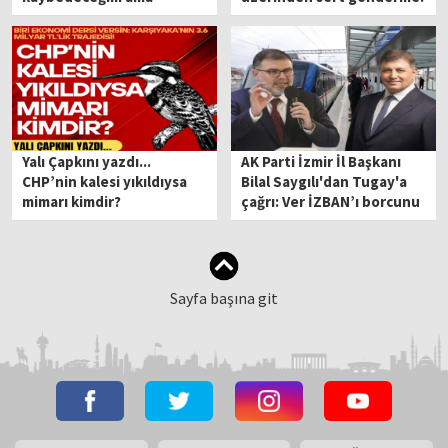
doğruyu yapıp gideceğim!
Yalı Çapkını yazdı...
AK Parti İzmir İl Başkanı
CHP’nin kalesi yıkıldıysa
Bilal Saygılı'dan Tugay'a
mimarı kimdir?
çağrı: Ver İZBAN’ı borcunu
silelim
Sayfa başına git