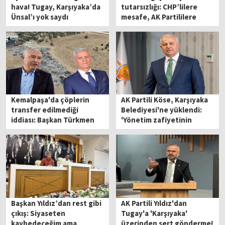
hava! Tugay, Karşıyaka’da
tutarsızlığı: CHP’lilere
Ünsal’ı yok saydı
mesafe, AK Partililere
teşekkür!
Kemalpaşa'da çöplerin
AK Partili Köse, Karşıyaka
transfer edilmediği
Belediyesi'ne yüklendi:
iddiası: Başkan Türkmen
'Yönetim zafiyetinin
nedenini açıkladı
itirafı!'
Başkan Yıldız’dan rest gibi
AK Partili Yıldız'dan
çıkış: Siyaseten
Tugay'a 'Karşıyaka'
kaybedeceğim ama
üzerinden sert gönderme!