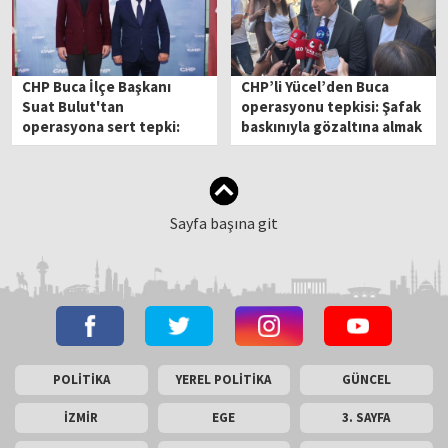
CHP Buca İlçe Başkanı
CHP’li Yücel’den Buca
Suat Bulut'tan
operasyonu tepkisi: Şafak
operasyona sert tepki:
baskınıyla gözaltına almak
'Halkın iradesi
hukuki değil!
susturulamaz'
Sayfa başına git
POLİTİKA
YEREL POLİTİKA
GÜNCEL
İZMİR
EGE
3. SAYFA