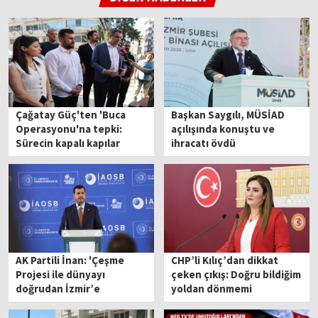
Çağatay Güç'ten 'Buca
Başkan Saygılı, MÜSİAD
Operasyonu'na tepki:
açılışında konuştu ve
Sürecin kapalı kapılar
ihracatı övdü
ardında yürütülmesi
rahatsız ediyor!
AK Partili İnan: 'Çeşme
CHP’li Kılıç’dan dikkat
Projesi ile dünyayı
çeken çıkış: Doğru bildiğim
doğrudan İzmir’e
yoldan dönmemi
bağlayacağız'
beklemesinler!