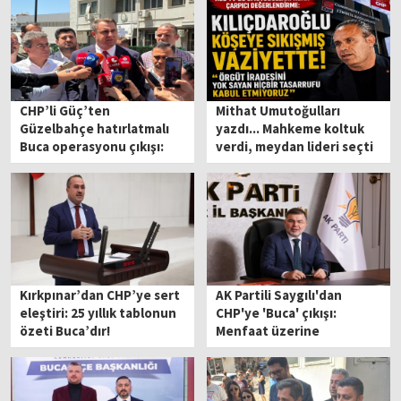
CHP’li Güç’ten
Mithat Umutoğulları
Güzelbahçe hatırlatmalı
yazdı... Mahkeme koltuk
Buca operasyonu çıkışı:
verdi, meydan lideri seçti
Tutuklama artık bir
standart!
Kırkpınar’dan CHP’ye sert
AK Partili Saygılı'dan
eleştiri: 25 yıllık tablonun
CHP'ye 'Buca' çıkışı:
özeti Buca’dır!
Menfaat üzerine
kurdukları rezil çarkları
ayyuka çıktı!