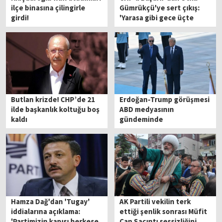
ilçe binasına çilingirle
Gümrükçü'ye sert çıkış:
girdi!
'Yarasa gibi gece üçte
geliyor, bari bir işe yarasa!'
Butlan krizde! CHP’de 21
Erdoğan-Trump görüşmesi
ilde başkanlık koltuğu boş
ABD medyasının
kaldı
gündeminde
Hamza Dağ'dan 'Tugay'
AK Partili vekilin terk
iddialarına açıklama:
ettiği şenlik sonrası Müfit
'Partimizin kapısı herkese
Can Saçıntı sessizliğini