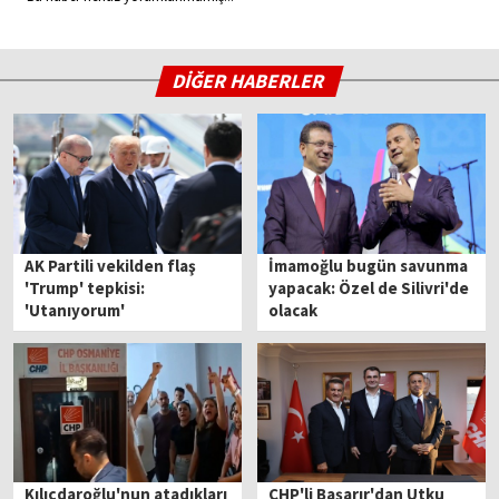
DİĞER HABERLER
AK Partili vekilden flaş
İmamoğlu bugün savunma
'Trump' tepkisi:
yapacak: Özel de Silivri'de
'Utanıyorum'
olacak
Kılıçdaroğlu'nun atadıkları
CHP'li Başarır'dan Utku