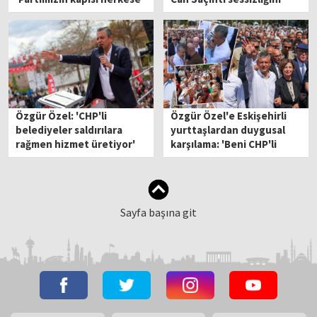
açık'
bozdu
Özgür Özel: 'CHP'li
Özgür Özel'e Eskişehirli
belediyeler saldırılara
yurttaşlardan duygusal
rağmen hizmet üretiyor'
karşılama: 'Beni CHP'li
yaptınız'
Sayfa başına git