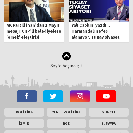
AK Partili İnan’dan 1 Mayıs
Yalı Çapkını yazdı...
mesajı: CHP’li belediyelere
Harmandalı nefes
'emek' eleştirisi
alamıyor, Tugay siyaset
arıyor!
Sayfa başına git
POLİTİKA
YEREL POLİTİKA
GÜNCEL
İZMİR
EGE
3. SAYFA