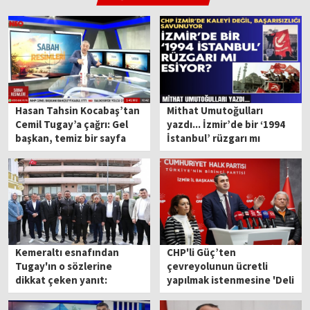
Hasan Tahsin Kocabaş’tan
Mithat Umutoğulları
Cemil Tugay’a çağrı: Gel
yazdı... İzmir’de bir ‘1994
başkan, temiz bir sayfa
İstanbul’ rüzgarı mı
açalım
esiyor?
Kemeraltı esnafından
CHP'li Güç’ten
Tugay'ın o sözlerine
çevreyolunun ücretli
dikkat çeken yanıt:
yapılmak istenmesine 'Deli
'Takımları giydik
Dumrul' tepkisi!
tiplerimizi düzelttik!'