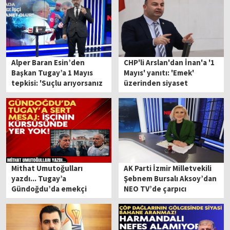
Alper Baran Esin’den
CHP'li Arslan'dan İnan'a '1
Başkan Tugay’a 1 Mayıs
Mayıs' yanıtı: 'Emek'
tepkisi: 'Suçlu arıyorsanız
üzerinden siyaset
aynaya bakın'
yapanlar önce aynaya
baksın!
Mithat Umutoğulları
AK Parti İzmir Milletvekili
yazdı... Tugay’a
Şebnem Bursalı Aksoy’dan
Gündoğdu’da emekçi
NEO TV’de çarpıcı
vetosu!
açıklamalar: ‘Sayın Tugay,
otur sıfır!’