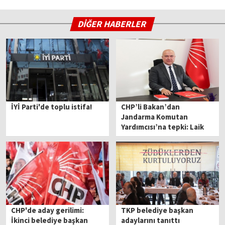
DİĞER HABERLER
İYİ Parti'de toplu istifa!
CHP’li Bakan’dan
Jandarma Komutan
Yardımcısı’na tepki: Laik
hukuk devletinde suçtur!
CHP'de aday gerilimi:
TKP belediye başkan
İkinci belediye başkan
adaylarını tanıttı