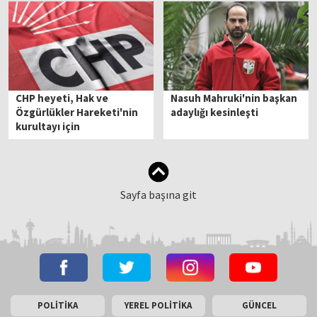
CHP heyeti, Hak ve
Nasuh Mahruki'nin başkan
Özgürlükler Hareketi'nin
adaylığı kesinleşti
kurultayı için
Bulgaristan'a gitti
Sayfa başına git
POLİTİKA
YEREL POLİTİKA
GÜNCEL