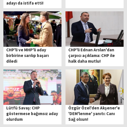
adayı da istifa etti!
CHP'li ve MHP'li aday
CHP'li Ednan Arslan'dan
birbirine sarılıp başarı
çarpıcı açıklama: CHP ile
diledi
halk daha mutlu!
Lütfü Savaş: CHP
Özgür Özel'den Akşener'e
göstermese bağımsız aday
'DEM'lenme' yanıtı: Canı
olurdum
Sağ olsun!