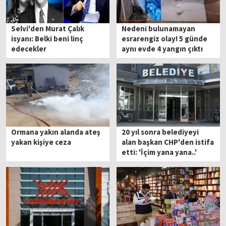
Selvi'den Murat Çalık
Nedeni bulunamayan
isyanı: Belki beni linç
esrarengiz olay! 5 günde
edecekler
aynı evde 4 yangın çıktı
Ormana yakın alanda ateş
20 yıl sonra belediyeyi
yakan kişiye ceza
alan başkan CHP'den istifa
etti: 'İçim yana yana..'