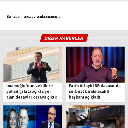
Bu haber henüz yorumlanmamış...
DİĞER HABERLER
İmamoğlu’nun vekillere
Fatih Altaylı İBB davasında
yolladığı kitapçıkta yer
serbest bırakılacak 5
alan detaylar ortaya çıktı:
başkanı açıkladı
İBB soruşturması şifreleri