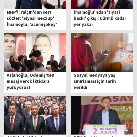
MHP'li Yalçın'dan sert
İmamoğlu'ndan 'siyasi
sözler: 'Siyasi meczup'
baskı' çıkışı: Cürmü kadar
İmamoğlu, 'acemi jokey'
yer yakar
Özgür Özel!
Aslanoğlu, Ödemiş'ten
Sosyal medyaya yaş
mesaj verdi: İktidara
sınırlaması için tarih
yürüyoruz!
verildi