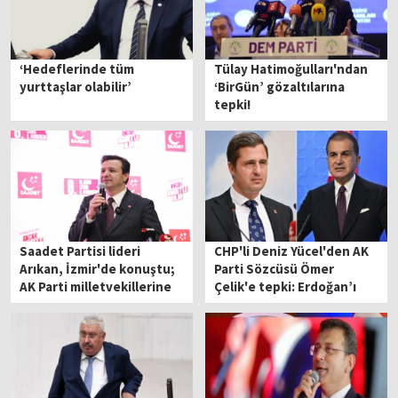
‘Hedeflerinde tüm
Tülay Hatimoğulları'ndan
yurttaşlar olabilir’
‘BirGün’ gözaltılarına
tepki!
Saadet Partisi lideri
CHP'li Deniz Yücel'den AK
Arıkan, İzmir'de konuştu;
Parti Sözcüsü Ömer
AK Parti milletvekillerine
Çelik'e tepki: Erdoğan’ı
'Gazze' tepkisi
susturan güç nedir?