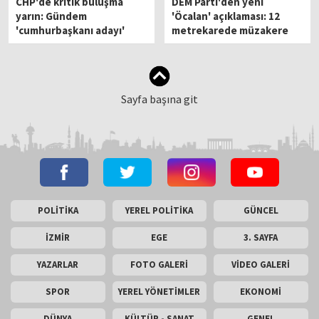
CHP'de kritik buluşma
DEM Parti'den yeni
yarın: Gündem
'Öcalan' açıklaması: 12
'cumhurbaşkanı adayı'
metrekarede müzakere
olmaz
Sayfa başına git
POLİTİKA
YEREL POLİTİKA
GÜNCEL
İZMİR
EGE
3. SAYFA
YAZARLAR
FOTO GALERİ
VİDEO GALERİ
SPOR
YEREL YÖNETİMLER
EKONOMİ
DÜNYA
KÜLTÜR - SANAT
GENEL