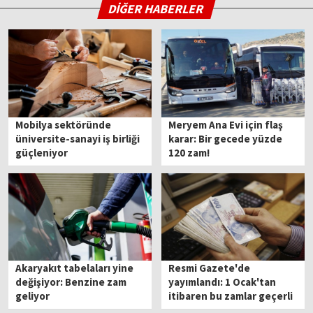
DİĞER HABERLER
Mobilya sektöründe
Meryem Ana Evi için flaş
üniversite-sanayi iş birliği
karar: Bir gecede yüzde
güçleniyor
120 zam!
Akaryakıt tabelaları yine
Resmi Gazete'de
değişiyor: Benzine zam
yayımlandı: 1 Ocak'tan
geliyor
itibaren bu zamlar geçerli
olacak