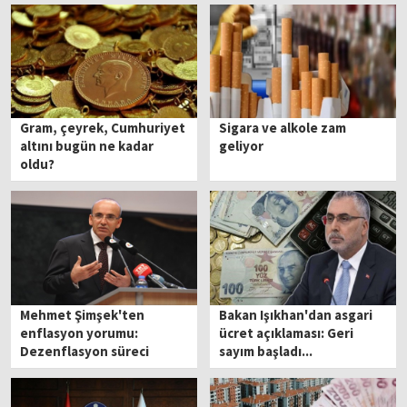
Gram, çeyrek, Cumhuriyet
Sigara ve alkole zam
altını bugün ne kadar
geliyor
oldu?
Mehmet Şimşek'ten
Bakan Işıkhan'dan asgari
enflasyon yorumu:
ücret açıklaması: Geri
Dezenflasyon süreci
sayım başladı...
beklentileri etkiliyor'