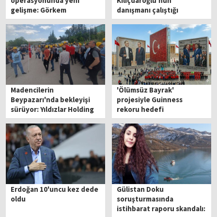
operasyonunda yeni
Kılıçdaroğlu'nun
gelişme: Görkem
danışmanı çalıştığı
Duman'dan ilk fotoğraf!
gazetenin parasını
zimmetine geçirmiş
Madencilerin
'Ölümsüz Bayrak'
Beypazarı'nda bekleyişi
projesiyle Guinness
sürüyor: Yıldızlar Holding
rekoru hedefi
önüne çağrı
Erdoğan 10'uncu kez dede
Gülistan Doku
oldu
soruşturmasında
istihbarat raporu skandalı: