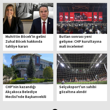
Daraltılmış baz incelemesi
neden yapılmadı?
Muhittin Böcek'in gelini
Butlan sonrası yeni
Zuhal Böcek hakkında
gelişme: CHP kurultayına
tahliye kararı
mali inceleme!
CHP'nin kazandığı
Selçuksport'un sahibi
Akçakoca Belediye
gözaltına alındı!
Meclisi'nde Başkanvekili
AK Partili Ünal oldu