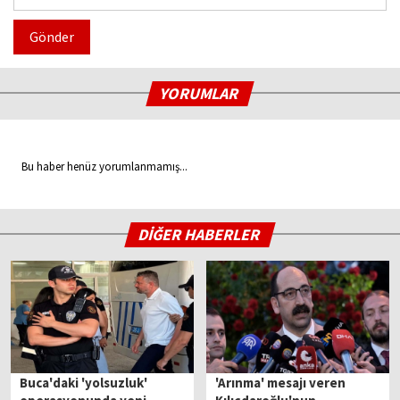
Gönder
YORUMLAR
Bu haber henüz yorumlanmamış...
DİĞER HABERLER
Buca'daki 'yolsuzluk'
'Arınma' mesajı veren