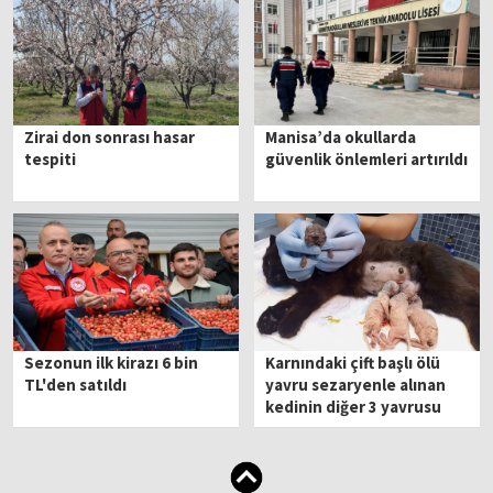
Zirai don sonrası hasar
Manisa’da okullarda
tespiti
güvenlik önlemleri artırıldı
Sezonun ilk kirazı 6 bin
Karnındaki çift başlı ölü
TL'den satıldı
yavru sezaryenle alınan
kedinin diğer 3 yavrusu
kurtarıldı