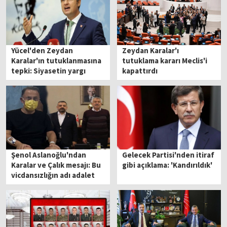
Yücel'den Zeydan
Zeydan Karalar'ı
Karalar'ın tutuklanmasına
tutuklama kararı Meclis'i
tepki: Siyasetin yargı
kapattırdı
eliyle muhalefeti sindirme
girişimi
Şenol Aslanoğlu'ndan
Gelecek Partisi'nden itiraf
Karalar ve Çalık mesajı: Bu
gibi açıklama: 'Kandırıldık'
vicdansızlığın adı adalet
olamaz!