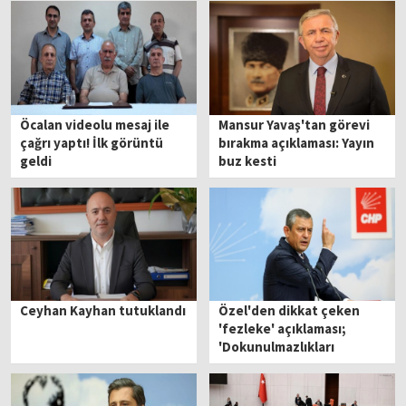
Öcalan videolu mesaj ile
Mansur Yavaş'tan görevi
çağrı yaptı! İlk görüntü
bırakma açıklaması: Yayın
geldi
buz kesti
Ceyhan Kayhan tutuklandı
Özel'den dikkat çeken
'fezleke' açıklaması;
'Dokunulmazlıkları
istedikleri gibi
kaldırabilirler'