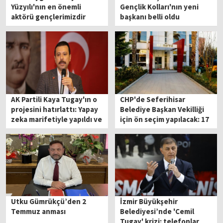
Yüzyılı'nın en önemli
Gençlik Kolları'nın yeni
aktörü gençlerimizdir
başkanı belli oldu
AK Partili Kaya Tugay'ın o
CHP'de Seferihisar
projesini hatırlattı: Yapay
Belediye Başkan Vekilliği
zeka marifetiyle yapıldı ve
için ön seçim yapılacak: 17
orada kaldı!
üyeden 5'i aday olmak
istiyor!
Utku Gümrükçü’den 2
İzmir Büyükşehir
Temmuz anması
Belediyesi’nde 'Cemil
Tugay' krizi: telefonlar