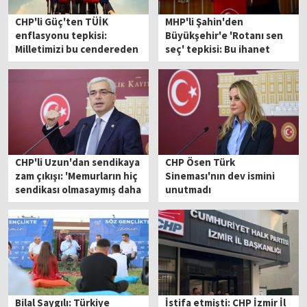
CHP'li Güç'ten TÜİK
MHP'li Şahin'den
enflasyonu tepkisi:
Büyükşehir'e 'Rotanı sen
Milletimizi bu cendereden
seç' tepkisi: Bu ihanet
kurtaracağız
organizasyonundan
vazgeçilmelidir
CHP'li Uzun'dan sendikaya
CHP Ösen Türk
zam çıkışı: 'Memurların hiç
Sineması'nın dev ismini
sendikası olmasaymış daha
unutmadı
iyiymiş'
Bilal Saygılı: Türkiye
İstifa etmişti: CHP İzmir İl