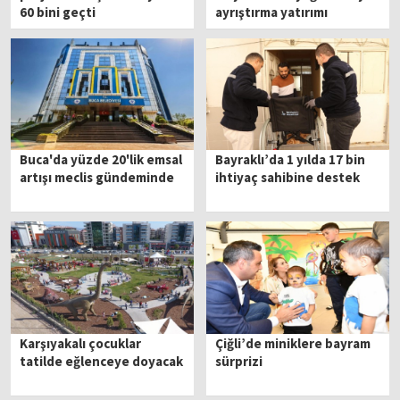
60 bini geçti
ayrıştırma yatırımı
Buca'da yüzde 20'lik emsal
Bayraklı’da 1 yılda 17 bin
artışı meclis gündeminde
ihtiyaç sahibine destek
Karşıyakalı çocuklar
Çiğli’de miniklere bayram
tatilde eğlenceye doyacak
sürprizi