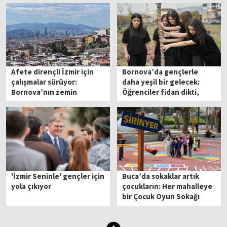
Afete dirençli İzmir için
Bornova’da gençlerle
çalışmalar sürüyor:
daha yeşil bir gelecek:
Bornova’nın zemin
Öğrenciler fidan dikti,
çalışmalarında sona viraj
doğaya can oldu
'İzmir Seninle' gençler için
Buca’da sokaklar artık
yola çıkıyor
çocukların: Her mahalleye
bir Çocuk Oyun Sokağı