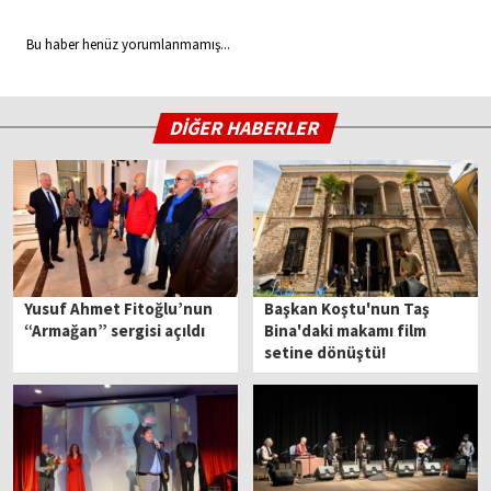
Bu haber henüz yorumlanmamış...
DİĞER HABERLER
Yusuf Ahmet Fitoğlu’nun
Başkan Koştu'nun Taş
“Armağan” sergisi açıldı
Bina'daki makamı film
setine dönüştü!