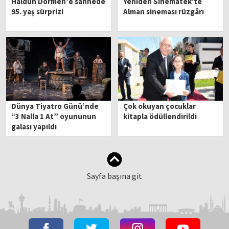
Haldun Dormen’e sahnede
Yeniden Sinematek’te
95. yaş sürprizi
Alman sineması rüzgârı
Dünya Tiyatro Günü’nde
Çok okuyan çocuklar
“3 Nalla 1 At” oyununun
kitapla ödüllendirildi
galası yapıldı
Sayfa başına git