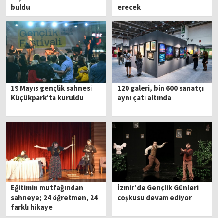
buldu
erecek
19 Mayıs gençlik sahnesi
120 galeri, bin 600 sanatçı
Küçükpark’ta kuruldu
aynı çatı altında
Eğitimin mutfağından
İzmir’de Gençlik Günleri
sahneye; 24 öğretmen, 24
coşkusu devam ediyor
farklı hikaye