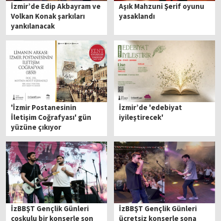
İzmir’de Edip Akbayram ve
Aşık Mahzuni Şerif oyunu
Volkan Konak şarkıları
yasaklandı
yankılanacak
'İzmir Postanesinin
İzmir’de 'edebiyat
İletişim Coğrafyası' gün
iyileştirecek'
yüzüne çıkıyor
İzBBŞT Gençlik Günleri
İzBBŞT Gençlik Günleri
coşkulu bir konserle son
ücretsiz konserle sona