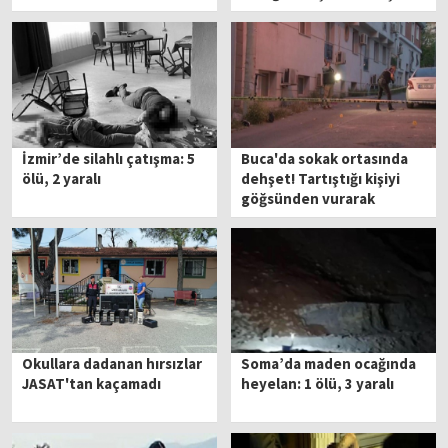
İzmir’de silahlı çatışma: 5
Buca'da sokak ortasında
ölü, 2 yaralı
dehşet! Tartıştığı kişiyi
göğsünden vurarak
öldürdü
Okullara dadanan hırsızlar
Soma’da maden ocağında
JASAT'tan kaçamadı
heyelan: 1 ölü, 3 yaralı