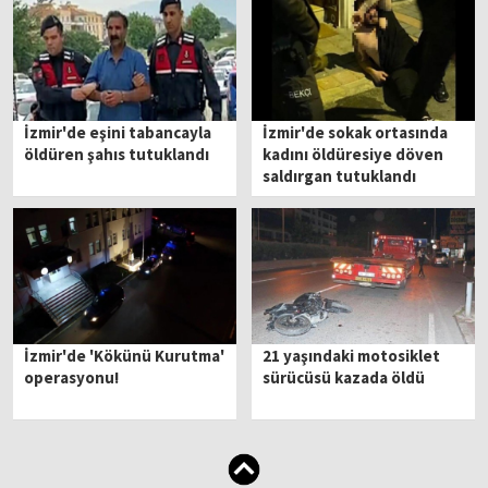
İzmir'de eşini tabancayla
İzmir'de sokak ortasında
öldüren şahıs tutuklandı
kadını öldüresiye döven
saldırgan tutuklandı
İzmir'de 'Kökünü Kurutma'
21 yaşındaki motosiklet
operasyonu!
sürücüsü kazada öldü