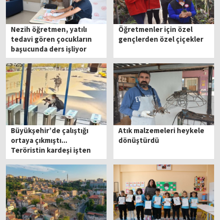
Nezih öğretmen, yatılı
Öğretmenler için özel
tedavi gören çocukların
gençlerden özel çiçekler
başucunda ders işliyor
Büyükşehir’de çalıştığı
Atık malzemeleri heykele
ortaya çıkmıştı...
dönüştürdü
Teröristin kardeşi işten
çıkarıldı!