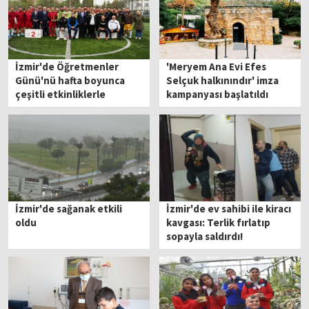
İzmir'de Öğretmenler
'Meryem Ana Evi Efes
Günü'nü hafta boyunca
Selçuk halkınındır' imza
çeşitli etkinliklerle
kampanyası başlatıldı
kutlandı
İzmir'de sağanak etkili
İzmir'de ev sahibi ile kiracı
oldu
kavgası: Terlik fırlatıp
sopayla saldırdı!