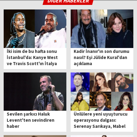
DİĞER HABERLER
İki isim de bu hafta sonu
Kadir İnanır'ın son durumu
İstanbul'da: Kanye West
nasıl? Eşi Jülide Kural'dan
ve Travis Scott'ın İtalya
açıklama
konserleri iptal edildi!
Sevilen şarkıcı Haluk
Ünlülere yeni uyuşturucu
Levent'ten sevindiren
operasyonu dalgası:
haber
Serenay Sarıkaya, Mabel
Matiz, Onur Tuna...