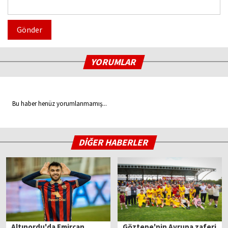
Gönder
YORUMLAR
Bu haber henüz yorumlanmamış...
DİĞER HABERLER
Altınordu'da Emircan
Göztepe'nin Avrupa zaferi