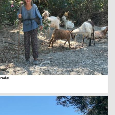
erada!