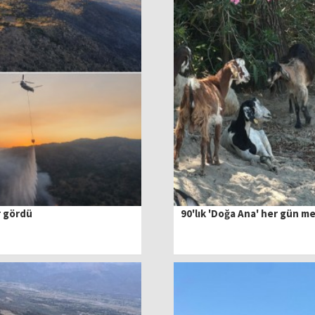
r gördü
90'lık 'Doğa Ana' her gün m