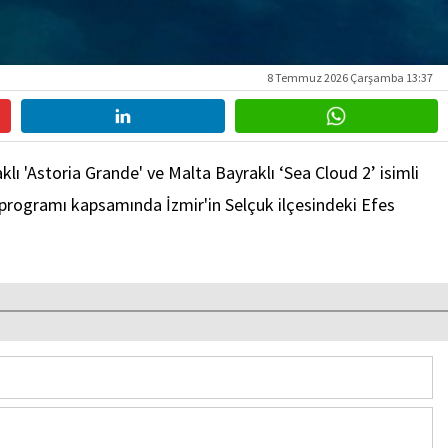
8 Temmuz 2026 Çarşamba 13:37
ı 'Astoria Grande' ve Malta Bayraklı ‘Sea Cloud 2’ isimli
ur programı kapsamında İzmir'in Selçuk ilçesindeki Efes