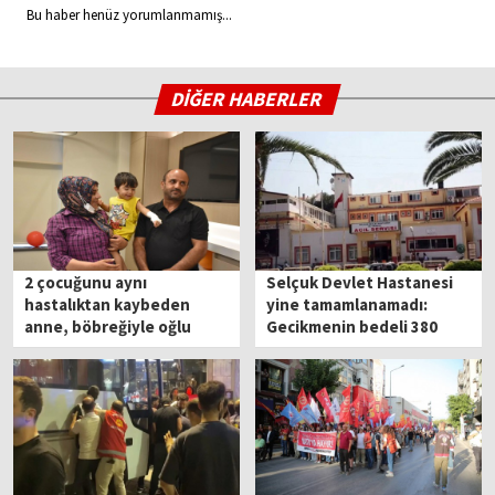
Bu haber henüz yorumlanmamış...
DİĞER HABERLER
2 çocuğunu aynı
Selçuk Devlet Hastanesi
hastalıktan kaybeden
yine tamamlanamadı:
anne, böbreğiyle oğlu
Gecikmenin bedeli 380
Doruk'a hayat verdi
milyon!