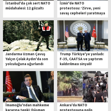
İstanbul'da çok sert NATO
İzmir'de NATO
müdahalesi: 12 gözaltı
protestosu: ‘Zirve, yeni
savaş cepheleri yaratmaya
hazırlanıyor’
Jandarma Uzman Çavuş
Trump Türkiye'ye yanladı:
Yalçın Çolak Aydın'da son
F-35, CAATSA ve yaptırım
yolculuğuna uğurlandı
kaldırılması sinyali!
İmamoğlu'ndan mahkeme
Ankara'da NATO
kararına tepki: Düşman
protestosuna polis