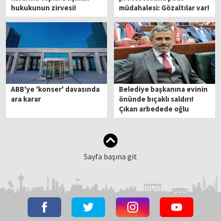
hukukunun zirvesi!
müdahalesi: Gözaltılar var!
ABB'ye 'konser' davasında
Belediye başkanına evinin
ara karar
önünde bıçaklı saldırı!
Çıkan arbedede oğlu
yaralandı
Sayfa başına git