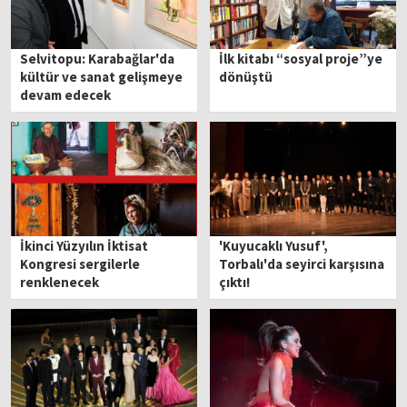
Selvitopu: Karabağlar'da
İlk kitabı “sosyal proje”ye
kültür ve sanat gelişmeye
dönüştü
devam edecek
İkinci Yüzyılın İktisat
'Kuyucaklı Yusuf',
Kongresi sergilerle
Torbalı'da seyirci karşısına
renklenecek
çıktı!