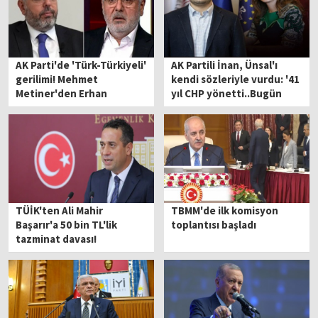
AK Parti'de 'Türk-Türkiyeli'
AK Partili İnan, Ünsal'ı
gerilimi! Mehmet
kendi sözleriyle vurdu: '41
Metiner'den Erhan
yıl CHP yönetti..Bugün
Afyoncu'ya çok sert sözler
borcun simgesi'
TÜİK'ten Ali Mahir
TBMM'de ilk komisyon
Başarır'a 50 bin TL'lik
toplantısı başladı
tazminat davası!