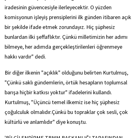
iradesinin güvencesiyle ilerleyecektir. O yüzden
komisyonun işleyiş prensiplerini ilk günden itibaren açık
bir şekilde ifade etmek zorundayız. Hiç şüphesiz
bunlardan ilki şeffaflıktır. Çünkü milletimizin her adımı
bilmeye, her adımda gerçekleştirilenleri öğrenmeye
hakkı vardır" dedi.
Bir diğer ilkenin "açıklık" olduğunu belirten Kurtulmuş,
"Çünkü saklı gündemlerin, örtük hesapların toplumsal
barışa hiçbir katkısı yoktur" ifadelerini kullandı.
Kurtulmuş, "Üçüncü temel ilkemiz ise hiç şüphesiz
çoğulculuk olmalıdır.Çünkü bu topraklar çok sesli, çok
kültürlü ve anlamlıdır" diye konuştu.
'BİLGİLENDİRME TBMM BAŞKANLIĞI TARAFINDAN