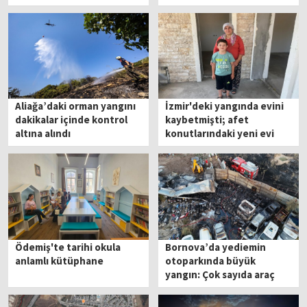
yeniledi
Aliağa’daki orman yangını
İzmir'deki yangında evini
dakikalar içinde kontrol
kaybetmişti; afet
altına alındı
konutlarındaki yeni evi
için gün sayıyor
Ödemiş'te tarihi okula
Bornova’da yediemin
anlamlı kütüphane
otoparkında büyük
yangın: Çok sayıda araç
küle döndü!