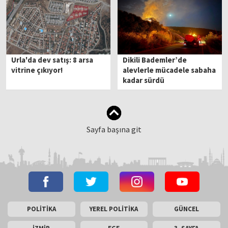
Urla'da dev satış: 8 arsa
Dikili Bademler’de
vitrine çıkıyor!
alevlerle mücadele sabaha
kadar sürdü
Sayfa başına git
POLİTİKA
YEREL POLİTİKA
GÜNCEL