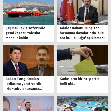
Çeşme-Sakız seferinde
Adalet Bakanı Tunç'tan
gemi kazası: Yolcular
boşanma davalarında 'aile
mahsur kaldı!
ara buluculuğu' açıklaması:
Çok faydalı olacağına
inanıyoruz
Bakan Tunç, Öcalan
Kadınların birinci partisi
iddiasına yanıt verdi:
belli oldu
'Mektubu okursanız...'