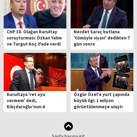
CHP 38. Olağan Kurultay
Necdet Saraç butlana
soruşturması: Özkan Yalım
'tümüyle siyasi' dedikten 7
ve Turgut Koç ifade verdi
gün sonra
Kılıçdaroğlu'nun A
Takımı'na girdi
Kurultaya 'ret oyu
Özgür Özel'e yurt çapında
vermem' dedi,
büyük ilgi: 1 milyon
Kılıçdaroğlu’nun A
görüntülenmeye ulaştı
takımına girdi
Sayfa başına git