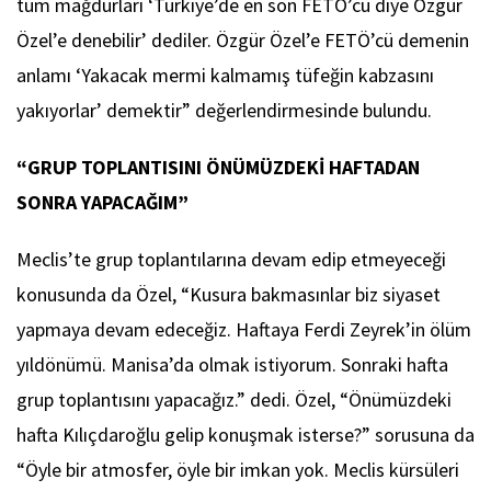
tüm mağdurları ‘Türkiye’de en son FETÖ’cü diye Özgür
Özel’e denebilir’ dediler. Özgür Özel’e FETÖ’cü demenin
anlamı ‘Yakacak mermi kalmamış tüfeğin kabzasını
yakıyorlar’ demektir” değerlendirmesinde bulundu.
“GRUP TOPLANTISINI ÖNÜMÜZDEKİ HAFTADAN
SONRA YAPACAĞIM”
Meclis’te grup toplantılarına devam edip etmeyeceği
konusunda da Özel, “Kusura bakmasınlar biz siyaset
yapmaya devam edeceğiz. Haftaya Ferdi Zeyrek’in ölüm
yıldönümü. Manisa’da olmak istiyorum. Sonraki hafta
grup toplantısını yapacağız.” dedi. Özel, “Önümüzdeki
hafta Kılıçdaroğlu gelip konuşmak isterse?” sorusuna da
“Öyle bir atmosfer, öyle bir imkan yok. Meclis kürsüleri