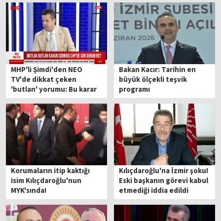
MHP'li Şimdi'den NEO
Bakan Kacır: Tarihin en
TV'de dikkat çeken
büyük ölçekli teşvik
'butlan' yorumu: Bu karar
programı
çıkmasaydı parti daha da
kaosa sürüklenecekti
Korumaların itip kaktığı
Kılıçdaroğlu'na İzmir şoku!
isim Kılıçdaroğlu'nun
Eski başkanın görevi kabul
MYK'sında!
etmediği iddia edildi