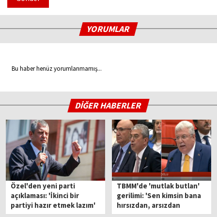
YORUMLAR
Bu haber henüz yorumlanmamış...
DİĞER HABERLER
Özel'den yeni parti
TBMM'de 'mutlak butlan'
açıklaması: 'İkinci bir
gerilimi: 'Sen kimsin bana
partiyi hazır etmek lazım'
hırsızdan, arsızdan
bahsedeceksin?'