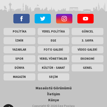
POLİTİKA
YEREL POLİTİKA
GÜNCEL
İZMİR
EGE
3. SAYFA
YAZARLAR
FOTO GALERİ
VİDEO GALERİ
SPOR
YEREL YÖNETİMLER
EKONOMİ
DÜNYA
KÜLTÜR - SANAT
GENEL
MAGAZİN
SEÇİM
Masaüstü Görünümü
İletişim
Künye
Copyright © 2026 Ege Postası