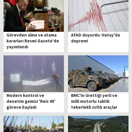
Görevden alma ve atama
AFAD duyurdu: Hatay'da
kararları Resmi Gazete'de
deprem!
yayımlandı
Modern kontrol ve
BMC'in ürettiği yerli ve
denetim gemisi 'Reis 48'
milli motorlu taktik
göreve başladı
tekerlekli zırhlı araçlar
TSK'ya teslim edildi