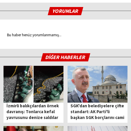
YORUMLAR
Bu haber henüz yorumlanmamış...
DİĞER HABERLER
İzmirli balıkçılardan örnek
SGK'dan belediyelere çifte
davranış: Tonlarca kefal
standart: AK Parti'li
yavrusunu denize saldılar
başkan SGK borçlarını cami
devrederek sildirmiş