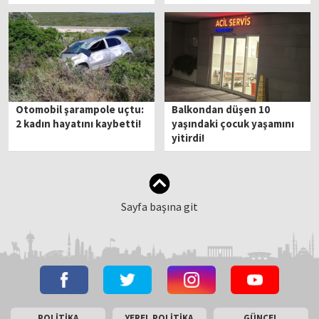
Otomobil şarampole uçtu:
Balkondan düşen 10
2 kadın hayatını kaybetti!
yaşındaki çocuk yaşamını
yitirdi!
Sayfa başına git
POLİTİKA
YEREL POLİTİKA
GÜNCEL