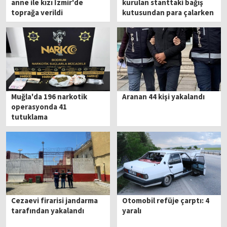
anne ile kızı İzmir'de
kurulan stanttaki bağış
toprağa verildi
kutusundan para çalarken
yakalandı
Muğla'da 196 narkotik
Aranan 44 kişi yakalandı
operasyonda 41
tutuklama
Cezaevi firarisi jandarma
Otomobil refüje çarptı: 4
tarafından yakalandı
yaralı