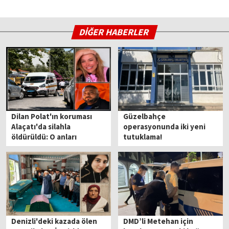
DİĞER HABERLER
Dilan Polat'ın koruması
Güzelbahçe
Alaçatı'da silahla
operasyonunda iki yeni
öldürüldü: O anları
tutuklama!
paylaştı
Denizli'deki kazada ölen
DMD’li Metehan için