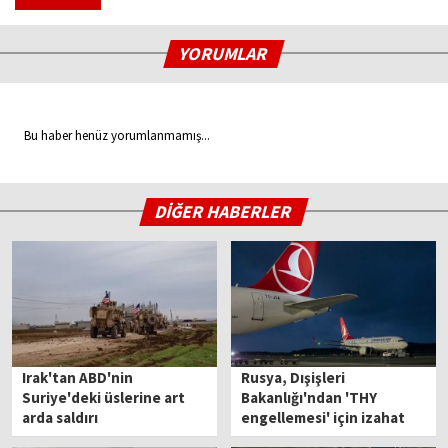
YORUMLAR
Bu haber henüz yorumlanmamış...
DİĞER HABERLER
Irak'tan ABD'nin
Rusya, Dışişleri
Suriye'deki üslerine art
Bakanlığı'ndan 'THY
arda saldırı
engellemesi' için izahat
istedi