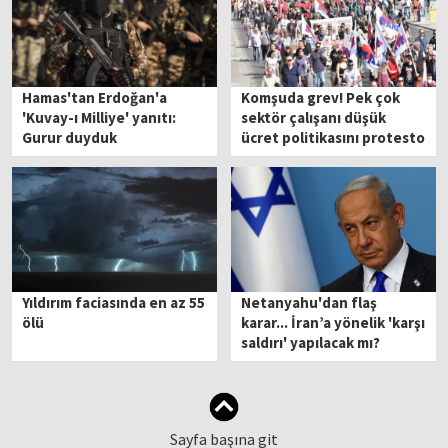
Hamas'tan Erdoğan'a
Komşuda grev! Pek çok
'Kuvay-ı Milliye' yanıtı:
sektör çalışanı düşük
Gurur duyduk
ücret politikasını protesto
etti
Yıldırım faciasında en az 55
Netanyahu'dan flaş
ölü
karar... İran’a yönelik 'karşı
saldırı' yapılacak mı?
Sayfa başına git