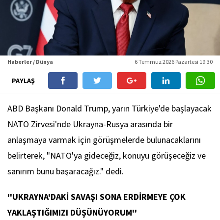
Haberler / Dünya
6 Temmuz 2026 Pazartesi 19:30
PAYLAŞ
ABD Başkanı Donald Trump, yarın Türkiye'de başlayacak
NATO Zirvesi'nde Ukrayna-Rusya arasında bir
anlaşmaya varmak için görüşmelerde bulunacaklarını
belirterek, "NATO'ya gideceğiz, konuyu görüşeceğiz ve
sanırım bunu başaracağız." dedi.
''UKRAYNA'DAKİ SAVAŞI SONA ERDİRMEYE ÇOK
YAKLAŞTIĞIMIZI DÜŞÜNÜYORUM''