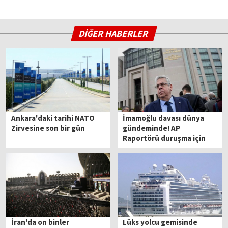
DİĞER HABERLER
Ankara'daki tarihi NATO
İmamoğlu davası dünya
Zirvesine son bir gün
gündeminde! AP
Raportörü duruşma için
İstanbul'a geliyor
İran'da on binler
Lüks yolcu gemisinde