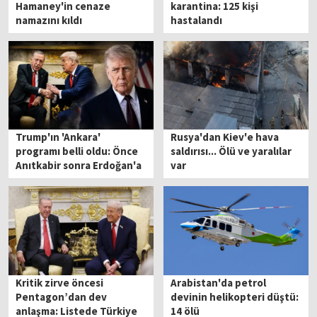
Hamaney'in cenaze
karantina: 125 kişi
namazını kıldı
hastalandı
Trump'ın 'Ankara'
Rusya'dan Kiev'e hava
programı belli oldu: Önce
saldırısı... Ölü ve yaralılar
Anıtkabir sonra Erdoğan'a
var
ziyaret
Kritik zirve öncesi
Arabistan'da petrol
Pentagon’dan dev
devinin helikopteri düştü:
anlaşma: Listede Türkiye
14 ölü