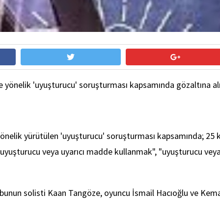
e yönelik 'uyuşturucu' soruşturması kapsamında gözaltına alın
yönelik yürütülen 'uyuşturucu' soruşturması kapsamında; 25 k
yuşturucu veya uyarıcı madde kullanmak", "uyuşturucu veya 
unun solisti Kaan Tangöze, oyuncu İsmail Hacıoğlu ve Kemal