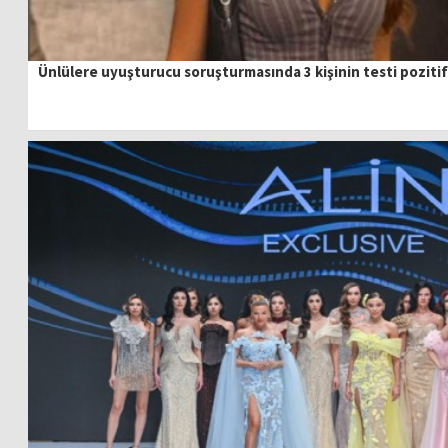
Ünlülere uyuşturucu soruşturmasında 3 kişinin testi pozitif 