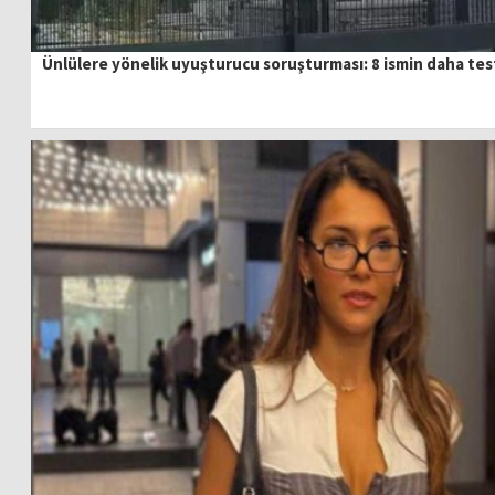
Ünlülere yönelik uyuşturucu soruşturması: 8 ismin daha tes