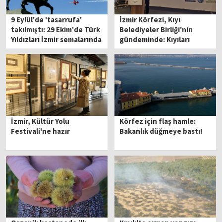
9 Eylül'de 'tasarrufa'
İzmir Körfezi, Kıyı
takılmıştı: 29 Ekim'de Türk
Belediyeler Birliği'nin
Yıldızları İzmir semalarında
gündeminde: Kıyıları
tehdit ediyor!
İzmir, Kültür Yolu
Körfez için flaş hamle:
Festivali'ne hazır
Bakanlık düğmeye bastı!