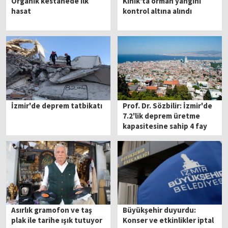
Organik kestanede ilk
Kınık'ta orman yangını
hasat
kontrol altına alındı
İzmir'de deprem tatbikatı
Prof. Dr. Sözbilir: İzmir'de
7.2'lik deprem üretme
kapasitesine sahip 4 fay
var
Asırlık gramofon ve taş
Büyükşehir duyurdu:
plak ile tarihe ışık tutuyor
Konser ve etkinlikler iptal