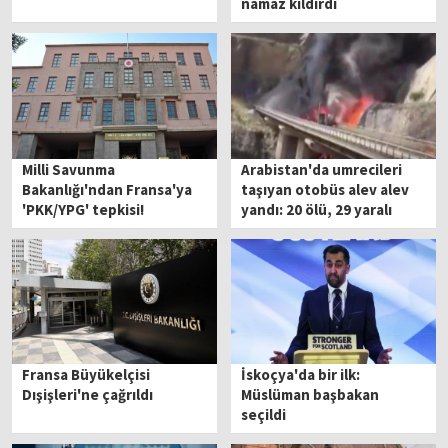
namaz kıldırdı
Milli Savunma
Arabistan'da umrecileri
Bakanlığı'ndan Fransa'ya
taşıyan otobüs alev alev
'PKK/YPG' tepkisi!
yandı: 20 ölü, 29 yaralı
Fransa Büyükelçisi
İskoçya'da bir ilk:
Dışişleri'ne çağrıldı
Müslüman başbakan
seçildi