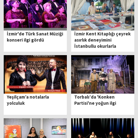
İzmir'de Türk Sanat Müziği
İzmir Kent Kitaplığı çeyrek
konseri ilgi gördü
asırlık deneyimini
İstanbullu okurlarla
buluşturdu
Yeşilçam’a notalarla
Torbalı’da 'Konken
yolculuk
Partisi'ne yoğun ilgi