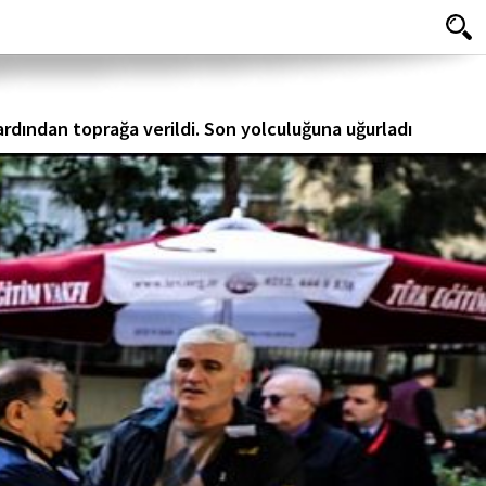
ardından toprağa verildi. Son yolculuğuna uğurladı