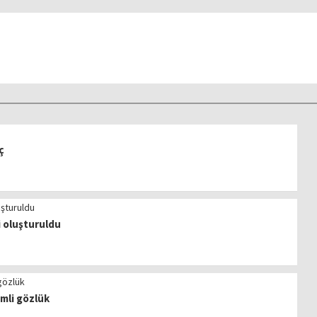
ç
i oluşturuldu
imli gözlük