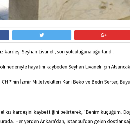
ız kardeşi Seyhan Livaneli, son yolculuğuna uğurlandı.
li nedeniyle hayatını kaybeden Seyhan Livaneli için Alsanc
ıra CHP'nin İzmir Milletvekilleri Kani Beko ve Bedri Serter, B
zel kız kardeşini kaybettiğini belirterek, "Benim küçüğüm. Do
burada. Her yerden Ankara'dan, İstanbul'dan gelen dostlar sağ