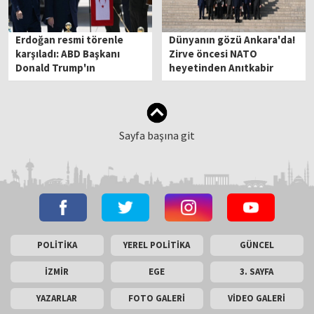
Erdoğan resmi törenle
Dünyanın gözü Ankara'da!
karşıladı: ABD Başkanı
Zirve öncesi NATO
Donald Trump'ın
heyetinden Anıtkabir
Ankara'da
ziyareti
Sayfa başına git
POLİTİKA
YEREL POLİTİKA
GÜNCEL
İZMİR
EGE
3. SAYFA
YAZARLAR
FOTO GALERİ
VİDEO GALERİ