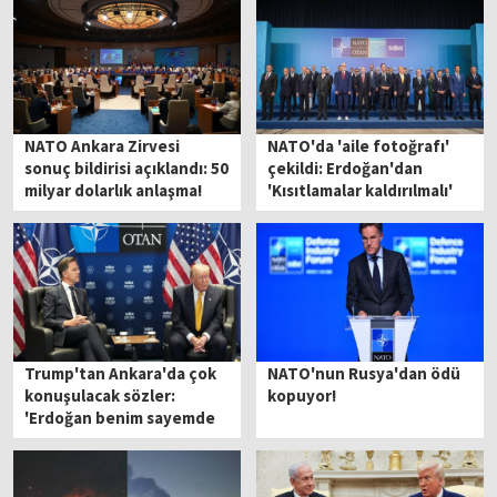
NATO Ankara Zirvesi
NATO'da 'aile fotoğrafı'
sonuç bildirisi açıklandı: 50
çekildi: Erdoğan'dan
milyar dolarlık anlaşma!
'Kısıtlamalar kaldırılmalı'
mesajı
Trump'tan Ankara'da çok
NATO'nun Rusya'dan ödü
konuşulacak sözler:
kopuyor!
'Erdoğan benim sayemde
savaşa girmedi''