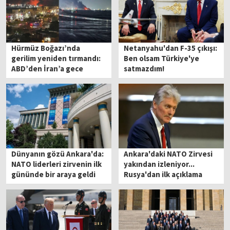
Hürmüz Boğazı’nda
Netanyahu'dan F-35 çıkışı:
gerilim yeniden tırmandı:
Ben olsam Türkiye'ye
ABD’den İran’a gece
satmazdım!
saldırısı
Dünyanın gözü Ankara'da:
Ankara'daki NATO Zirvesi
NATO liderleri zirvenin ilk
yakından izleniyor...
gününde bir araya geldi
Rusya'dan ilk açıklama