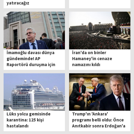
yatıracağız
İmamoğlu davası dünya
İran'da on binler
gündeminde! AP
Hamaney'in cenaze
Raportörü duruşma için
namazını kıldı
İstanbul'a geliyor
Lüks yolcu gemisinde
Trump'ın 'Ankara'
karantina: 125 kişi
programı belli oldu: Önce
hastalandı
Anıtkabir sonra Erdoğan'a
ziyaret