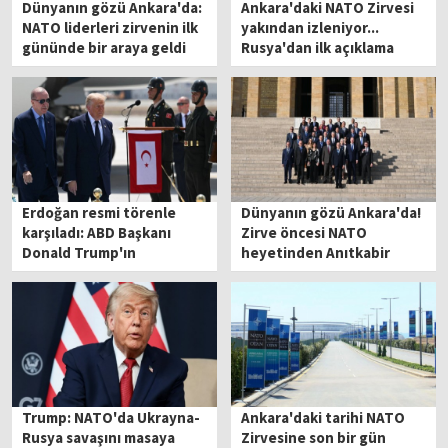
Dünyanın gözü Ankara'da:
Ankara'daki NATO Zirvesi
NATO liderleri zirvenin ilk
yakından izleniyor...
gününde bir araya geldi
Rusya'dan ilk açıklama
Erdoğan resmi törenle
Dünyanın gözü Ankara'da!
karşıladı: ABD Başkanı
Zirve öncesi NATO
Donald Trump'ın
heyetinden Anıtkabir
Ankara'da
ziyareti
Trump: NATO'da Ukrayna-
Ankara'daki tarihi NATO
Rusya savaşını masaya
Zirvesine son bir gün