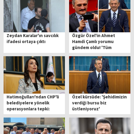
Zeydan Karalar'ın savcılık
Özgür Özel'in Ahmet
ifadesi ortaya çıktı
Hamdi Çamlı yorumu
gündem oldu! 'Tüm
Yeliz'lerden özür
diliyorum'
Hatimoğulları'ndan CHP'li
Özel kürsüde: 'Şehidimizin
belediyelere yönelik
verdiği bursu biz
operasyonlara tepki:
üstleniyoruz'
'Barış umuduna gölge
düşürüyor'