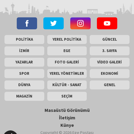
POLİTİKA
YEREL POLİTİKA
GÜNCEL
İZMİR
EGE
3. SAYFA
YAZARLAR
FOTO GALERİ
VİDEO GALERİ
SPOR
YEREL YÖNETİMLER
EKONOMİ
DÜNYA
KÜLTÜR - SANAT
GENEL
MAGAZİN
SEÇİM
Masaüstü Görünümü
İletişim
Künye
Copyright © 2026 Ege Postası