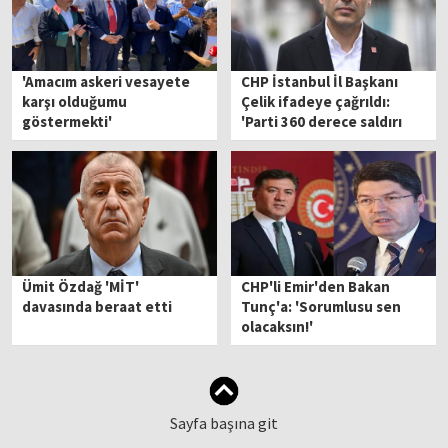
'Amacım askeri vesayete
CHP İstanbul İl Başkanı
karşı olduğumu
Çelik ifadeye çağrıldı:
göstermekti'
'Parti 360 derece saldırı
altında'
Ümit Özdağ 'MİT'
CHP'li Emir'den Bakan
davasında beraat etti
Tunç'a: 'Sorumlusu sen
olacaksın!'
Sayfa başına git