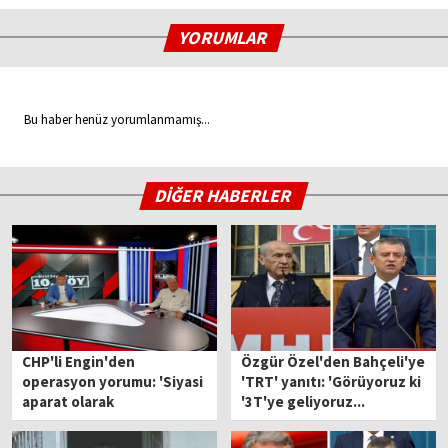
YORUMLAR
Bu haber henüz yorumlanmamış...
DİĞER HABERLER
CHP'li Engin'den
Özgür Özel'den Bahçeli'ye
operasyon yorumu: 'Siyasi
'TRT' yanıtı: 'Görüyoruz ki
aparat olarak
'3T'ye geliyoruz...
kullanıyorlar'