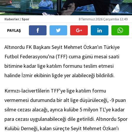
Haberler / Spor
8 Temmuz 2026 Çarşamba 12:49
PAYLAŞ
Altınordu FK Başkanı Seyit Mehmet Özkan'ın Türkiye
Futbol Federasyonu'na (TFF) cuma günü mesai saati
bitimine kadar lige katılım formunu teslim etmesi
halinde İzmir ekibinin ligde yer alabileceği bildirildi.
Kırmızı-lacivertlilerin TFF'ye lige katılım formu
vermemesi durumunda bir alt lige düşürüleceği, -9 puan
silme cezası alacağı, ayrıca kulübe 5 milyon TL'ye kadar
para cezası uygulanabileceği dile getirildi. Altınordu Spor
Kulübü Derneği, kalan süreçte Seyit Mehmet Özkan'ı