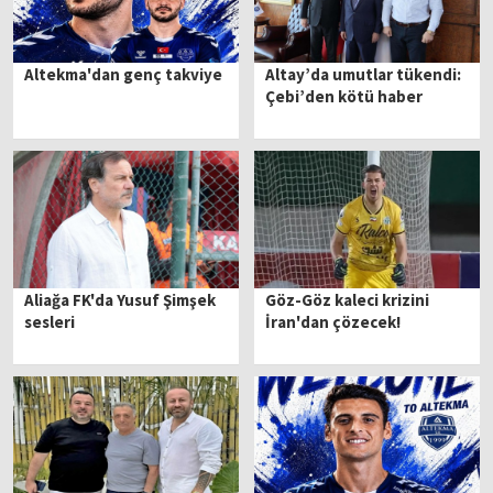
Altekma'dan genç takviye
Altay’da umutlar tükendi:
Çebi’den kötü haber
Aliağa FK'da Yusuf Şimşek
Göz-Göz kaleci krizini
sesleri
İran'dan çözecek!