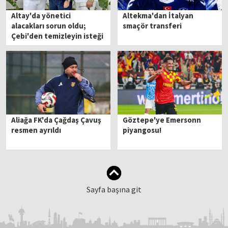
Altay'da yönetici
Altekma'dan İtalyan
alacakları sorun oldu;
smaçör transferi
Çebi'den temizleyin isteği
Aliağa FK'da Çağdaş Çavuş
Göztepe'ye Emersonn
resmen ayrıldı
piyangosu!
Sayfa başına git