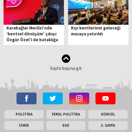
Karabağlar Meclisi’nde
Kıyı kentlerinin geleceği
‘kentsel dönüşüm’ çıkışı:
masaya yatırıldı
Özgür Özel’i de bataklığa
çektiniz!
Sayfa başına git
POLİTİKA
YEREL POLİTİKA
GÜNCEL
İZMİR
EGE
3. SAYFA