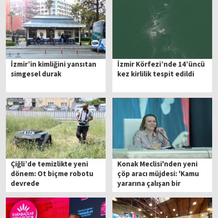
İzmir’in kimliğini yansıtan
İzmir Körfezi’nde 14’üncü
simgesel durak
kez kirlilik tespit edildi
Çiğli’de temizlikte yeni
Konak Meclisi'nden yeni
dönem: Ot biçme robotu
çöp aracı müjdesi: 'Kamu
devrede
yararına çalışan bir
belediyeyiz'