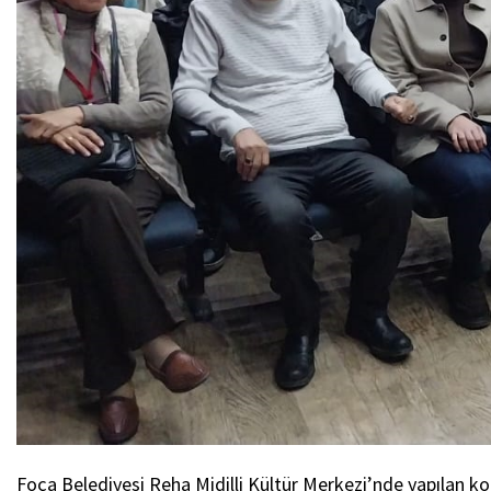
Foça Belediyesi Reha Midilli Kültür Merkezi’nde yapılan ko