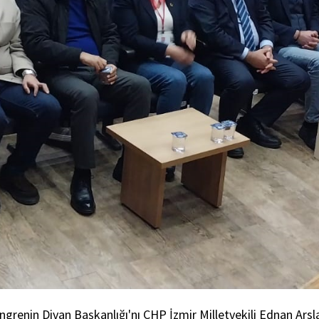
ngrenin Divan Başkanlığı'nı CHP İzmir Milletvekili Ednan Arsl