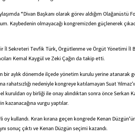
aylaşımda “Divan Başkanı olarak görev aldığım Olağanüstü Fo
orum. Kaybedenin olmayacağı kongremizden güçlenerek çıkaca
 İl Sekreteri Tevfik Türk, Örgütlenme ve Örgüt Yönetimi İl B
ları Kemal Kaygül ve Zeki Çağın da takip etti.
n bir aylık dönemde ilçede yönetim kurulu yerine atanarak gö
a rahatsızlığı nedeniyle kongreye katılamayan Suat Yılmaz'ın
l kuruldan oy birliği ile onay alındıktan sonra önce Serkan 
in kazanacağına vurgu yaptılar.
i oy kullandı. Kıran kırana geçen kongrede Kenan Düzgün’ün 6
 Aynı sonuç çıktı ve Kenan Düzgün seçimi kazandı.