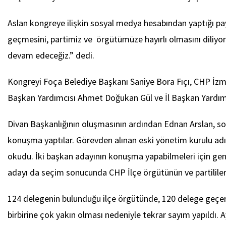
Aslan kongreye ilişkin sosyal medya hesabından yaptığı p
geçmesini, partimiz ve örgütümüze hayırlı olmasını diliy
devam edeceğiz.” dedi.
Kongreyi Foça Belediye Başkanı Saniye Bora Fıçı, CHP İzmir
Başkan Yardımcısı Ahmet Doğukan Gül ve İl Başkan Yardımcı
Divan Başkanlığının oluşmasının ardından Ednan Arslan, so
konuşma yaptılar. Görevden alınan eski yönetim kurulu adın
okudu. İki başkan adayının konuşma yapabilmeleri için gene
adayı da seçim sonucunda CHP İlçe örgütünün ve partililer
124 delegenin bulunduğu ilçe örgütünde, 120 delege geçerl
birbirine çok yakın olması nedeniyle tekrar sayım yapıldı.